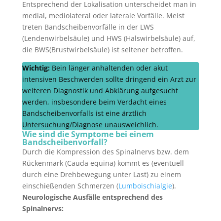
Entsprechend der Lokalisation unterscheidet man in
medial, mediolateral oder laterale Vorfälle. Meist
treten Bandscheibenvorfälle in der LWS
(Lendenwirbelsäule) und HWS (Halswirbelsäule) auf,
die BWS(Brustwirbelsäule) ist seltener betroffen.
Wichtig:
Bein länger anhaltenden oder akut
intensiven Beschwerden sollte dringend ein Arzt zur
weiteren Diagnostik und Abklärung aufgesucht
werden, insbesondere beim Verdacht eines
Bandscheibenvorfalls ist eine ärztlich
Untersuchung/Diagnose unausweichlich.
Wie sind die Symptome bei einem
Bandscheibenvorfall?
Durch die Kompression des Spinalnervs bzw. dem
Rückenmark (Cauda equina) kommt es (eventuell
durch eine Drehbewegung unter Last) zu einem
einschießenden Schmerzen (
Lumboischialgie
).
Neurologische Ausfälle entsprechend des
Spinalnervs: